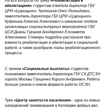
На все вопросы по треку
«Реабилитация и
абилитациия»
студентам ответили
директор ГБУ
ЦРИ «Царицыно» Тропников Олег Леонидович
,
заместитель директора ГБУ ЦРИ «Царицыно»
Кудряшов Алексей Алексеевич и начальник отдела
организации социокультурных мероприятий ГБУ
ЦСИ Дианы Гурцкая Бондаренко Елизавета
Алексеевна
. Спикеры подробно рассказали про
важность реабилитации и абилитации в социальной
работе, а также разобрали этапы реабилитационного
процесса.
С треком
«Социальные выплаты»
студентов
познакомил
заместитель директора ГКУ СК ДТСЗН
города Москвы Глущенко Кирилл Андреевич.
Ребята
больше узнали о новом формате работы ОСЗН.
Трек
«Центр занятости населения»
- одно из новых
направлений трекирования в Колледже добрых дел.