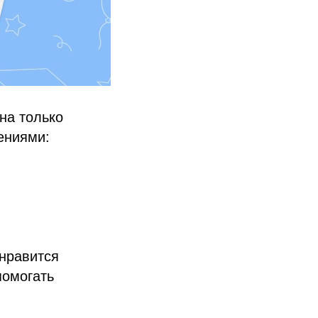
на только
ениями:
 нравится
помогать