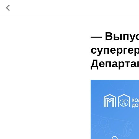
— Выпус
суперге
Департа