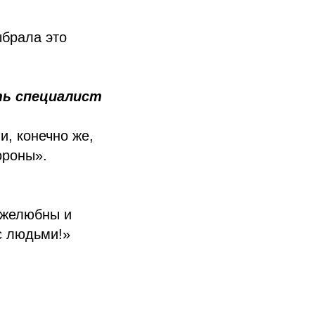
ыбрала это
ть специалист
и, конечно же,
ороны».
ружелюбны и
с людьми!»