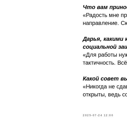
Что вам прино
«Радость мне пр
направление. Сю
Дарья, какими
социальной з
«Для работы нуж
тактичность. Вс
Какой совет в
«Никогда не сда
открыты, ведь с
2025-07-24 12:00