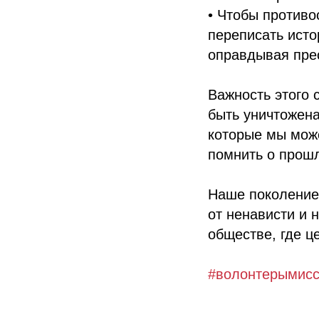
• Чтобы против
переписать ист
оправдывая пре
Важность этого 
быть уничтожена
которые мы може
помнить о прошл
Наше поколение
от ненависти и 
обществе, где ц
#волонтерымис