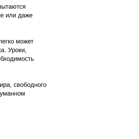
пытаются
е или даже
легко может
а. Уроки,
обходимость
ира, свободного
гуманном