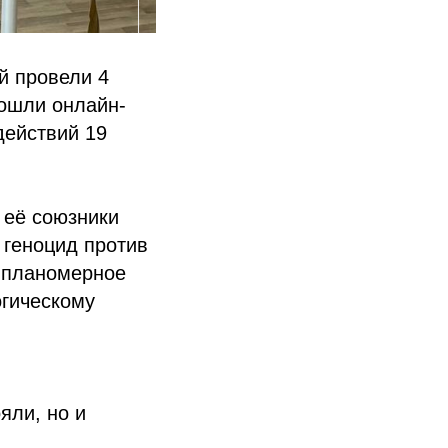
й провели 4
рошли онлайн-
действий 19
 её союзники
 геноцид против
а планомерное
огическому
яли, но и