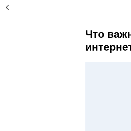
Что важн
интерне