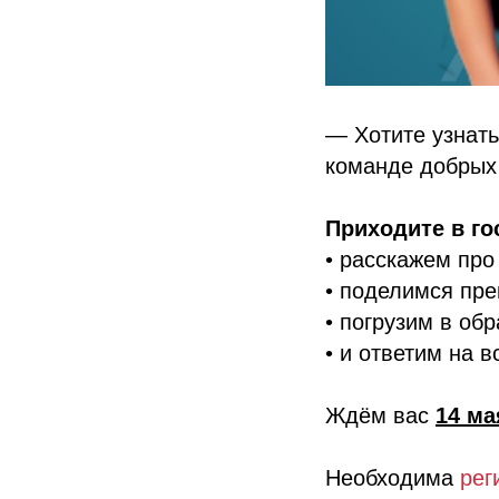
— Хотите узнать
команде добрых
Приходите в го
• расскажем про
• поделимся пр
• погрузим в об
• и ответим на 
Ждём вас
14 ма
Необходима
рег