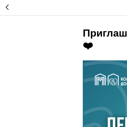
Приглаш
❤️