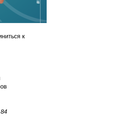
иниться к
л
сов
 84