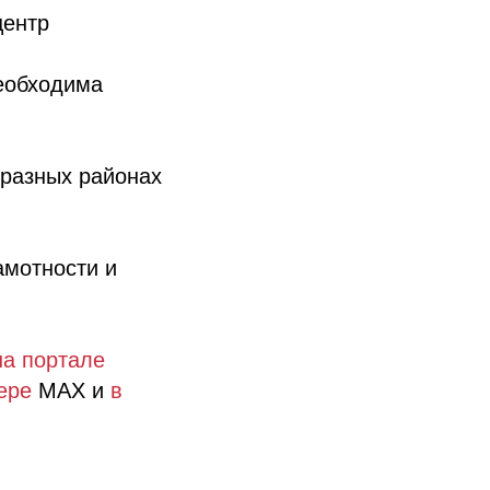
центр
необходима
 разных районах
амотности и
на портале
ере
МАХ и
в