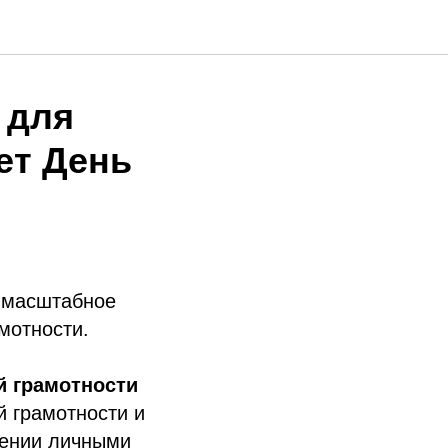
 для
ет День
 масштабное
мотности.
й грамотности
й грамотности и
лении личными