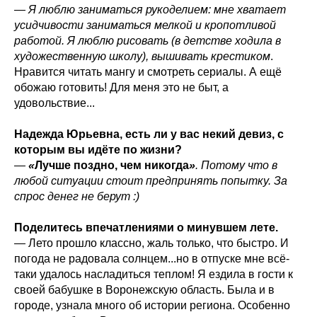
— Я люблю заниматься рукоделием: мне хватает
усидчивости заниматься мелкой и кропотливой
работой. Я люблю рисовать (в детстве ходила в
художественную школу), вышивать крестиком
.
Нравится читать мангу и смотреть сериалы. А ещё
обожаю готовить! Для меня это не быт, а
удовольствие...
Надежда Юрьевна, есть ли у вас некий девиз, с
которым вы идёте по жизни?
—
«
Лучше поздно, чем никогда
»
. Потому что в
любой ситуации стоит предпринять попытку. За
спрос денег не берут :)
Поделитесь впечатлениями о минувшем лете.
—
Лето прошло классно, жаль только, что быстро. И
погода не радовала солнцем...но в отпуске мне всё-
таки удалось насладиться теплом! Я ездила в гости к
своей бабушке в Воронежскую область. Была и в
городе, узнала много об истории региона. Особенно