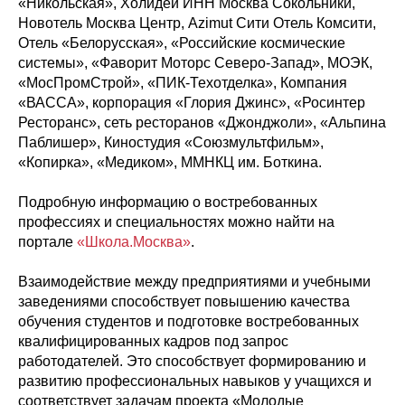
«Никольская», Холидей ИНН Москва Сокольники,
Новотель Москва Центр, Azimut Сити Отель Комсити,
Отель «Белорусская», «Российские космические
системы», «Фаворит Моторс Северо-Запад», МОЭК,
«МосПромСтрой», «ПИК-Техотделка», Компания
«ВАССА», корпорация «Глория Джинс», «Росинтер
Ресторанс», сеть ресторанов «Джонджоли», «Альпина
Паблишер», Киностудия «Союзмультфильм»,
«Копирка», «Медиком», ММНКЦ им. Боткина.
Подробную информацию о востребованных
профессиях и специальностях можно найти на
портале
«Школа.Москва»
.
Взаимодействие между предприятиями и учебными
заведениями способствует повышению качества
обучения студентов и подготовке востребованных
квалифицированных кадров под запрос
работодателей. Это способствует формированию и
развитию профессиональных навыков у учащихся и
соответствует задачам проекта «Молодые