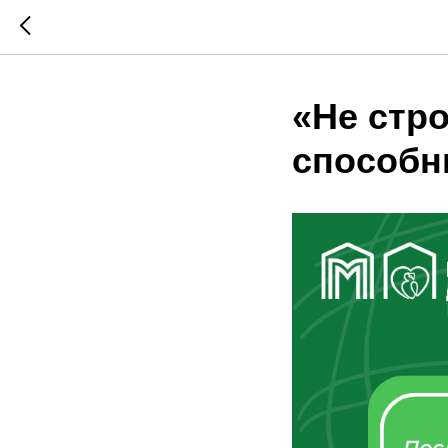
«Не стр
способн