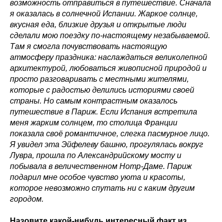
возможность отправиться в путешествие. Сначала
я оказалась в солнечной Испании. Жаркое солнце,
вкусная еда, близкие друзья и открытые люди
сделали мою поездку по-настоящему незабываемой.
Там я смогла почувствовать настоящую
атмосферу праздника: наслаждаться великолепной
архитектурой, любоваться живописной природой и
просто разговаривать с местными жителями,
которые с радостью делились историями своей
страны. Но самым контрастным оказалось
путешествие в Париж. Если Испания встретила
меня жарким солнцем, то столица Франции
показала своё романтичное, слегка пасмурное лицо.
Я увидел эта Эйфелеву башню, прогулялась вокруг
Лувра, прошла по Александрийскому мосту и
побывала в величественном Нотр-Даме. Париж
подарил мне особое чувство уюта и красоты,
которое невозможно спутать ни с каким другим
городом.
Назовите какой-нибудь интересный факт из