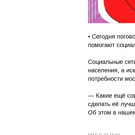
• Сегодня погов
помогают социа
Социальные сет
населения, а ис
потребности мос
— Какие ещё со
сделать её луч
Об этом в наш
2024-11-22 10:04