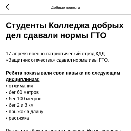
Добрые новости
Студенты Колледжа добрых
дел сдавали нормы ГТО
17 апреля военно-патриотический отряд КДД
«Защитник отечества» сдавал нормативы ГТО.
Ребята показывали свои навыки по следующим
дисциплинам:
• отжимания
• бег 60 метров
• бег 100 метров
• бег 2 и 3 км
• прыжок в длину
• растяжка
Результаты будут известны позднее. Но мы уверены,