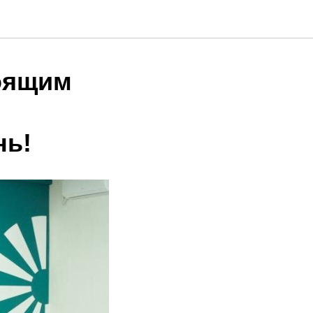
тоящим
нь!