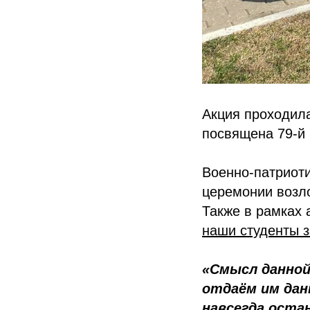
Акция проходил
посвящена 79-й
Военно-патриоти
церемонии возло
Также в рамках 
наши студенты з
«Смысл данной
отдаём им дан
навсегда оста