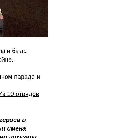
вы и была
ойне.
нном параде и
Из 10 отрядов
героев и
ьи имена
но показали